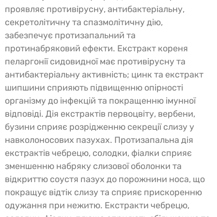
проявляє противірусну, антибактеріальну,
секретолітичну та спазмолітичну дію,
забезпечує протизапальний та
протинабряковий ефекти. Екстракт кореня
пеларгонії сидовидної має противірусну та
антибактеріальну активність; цинк та екстракт
шипшини сприяють підвищенню опірності
організму до інфекцій та покращенню імунної
відповіді. Дія екстрактів первоцвіту, вербени,
бузини сприяє розрідженню секреції слизу у
навколоносових пазухах. Протизапальна дія
екстрактів чебрецю, солодки, фіалки сприяє
зменшенню набряку слизової оболонки та
відкриттю соустя пазух до порожнини носа, що
покращує відтік слизу та сприяє прискоренню
одужання при нежитю. Екстракти чебрецю,