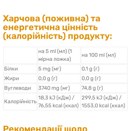
Харчова (поживна) та
енергетична цінність
(калорійність) продукту:
на 5 ml (мл) (1
на 100 ml (мл)
мірна ложка)
Білки
5 mg (мг)
0,1 g (г)
Жири
0,0 g (г)
0,0 g (г)
Вуглеводи
3740 mg (мг)
74,8 g (г)
18,3 kJ (кДж) /
299,5 kJ (кДж) /
Калорійність
76,55 kcal (ккал)
1553,0 kcal (ккал)
Рекомендації щодо