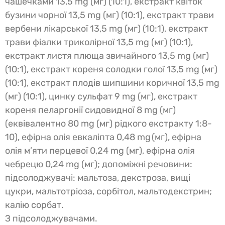
чашечками 13,5 mg (мг) (10:1), екстракт квіток
бузини чорної 13,5 mg (мг) (10:1), екстракт трави
вербени лікарської 13,5 mg (мг) (10:1), екстракт
трави фіалки триколірної 13,5 mg (мг) (10:1),
екстракт листя плюща звичайного 13,5 mg (мг)
(10:1), екстракт кореня солодки голої 13,5 mg (мг)
(10:1), екстракт плодів шипшини коричної 13,5 mg
(мг) (10:1), цинку сульфат 9 mg (мг), екстракт
кореня пеларгонії сидовидної 8 mg (мг)
(еквівалентно 80 mg (мг) рідкого екстракту 1:8-
10), ефірна олія евкаліпта 0,48 mg (мг), ефірна
олія м’яти перцевої 0,24 mg (мг), ефірна олія
чебрецю 0,24 mg (мг); допоміжні речовини:
підсолоджувачі: мальтоза, декстроза, вищі
цукри, мальтотріоза, сорбітол, мальтодекстрин;
калію сорбат.
З підсолоджувачами.