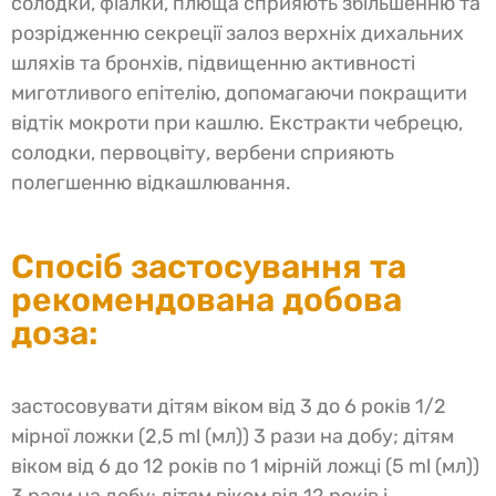
солодки, фіалки, плюща сприяють збільшенню та
розрідженню секреції залоз верхніх дихальних
шляхів та бронхів, підвищенню активності
миготливого епітелію, допомагаючи покращити
відтік мокроти при кашлю. Екстракти чебрецю,
солодки, первоцвіту, вербени сприяють
полегшенню відкашлювання.
Спосіб застосування та
рекомендована добова
доза:
застосовувати дітям віком від 3 до 6 років 1/2
мірної ложки (2,5 ml (мл)) 3 рази на добу; дітям
віком від 6 до 12 років по 1 мірній ложці (5 ml (мл))