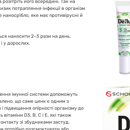
розітріть його всередині. Так на
изик потрапляння інфекції в організм
е наносрібло, яке має противірусні й
ся наносити 2–3 рази на день.
 і у дорослих.
нення імунної системи допоможуть
влено, що саме цинк є одним з
і підвищення опірності організму до
 вітаміни D3, B, C і Е, які також
 контакту зі збудниками застуд.
ом потрібно розсмоктувати або