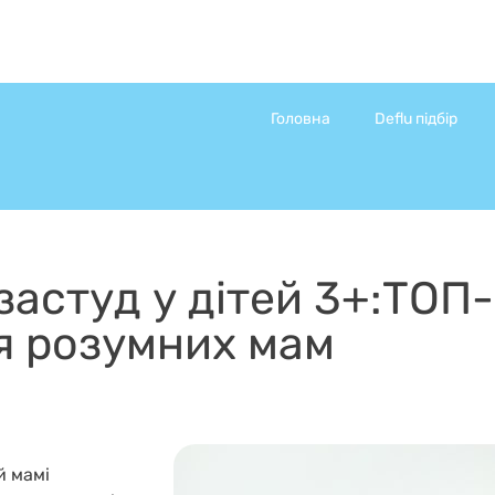
Головна
Deflu підбір
застуд у дітей 3+:ТОП
я розумних мам
й мамі