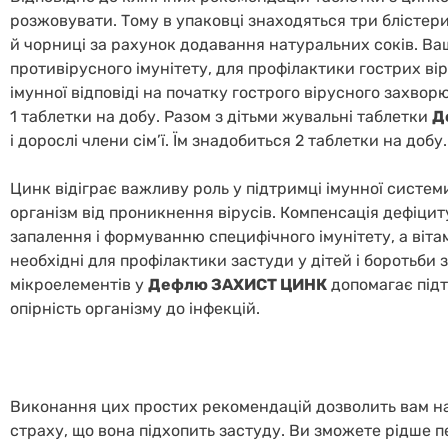
розжовувати. Тому в упаковці знаходяться три блістер
й чорниці за рахунок додавання натуральних соків. Ва
противірусного імунітету, для профілактики гострих ві
імунної відповіді на початку гострого вірусного захворю
1 таблетки на добу. Разом з дітьми жувальні таблетки
Д
і дорослі члени сім’ї. Їм знадобиться 2 таблетки на добу.
Цинк відіграє важливу роль у підтримці імунної системи
організм від проникнення вірусів. Компенсація дефіци
запалення і формуванню специфічного імунітету, а вітам
необхідні для профілактики застуди у дітей і боротьби 
мікроелементів у
Дефлю ЗАХИСТ ЦИНК
допомагає підт
опірність організму до інфекцій.
Виконання цих простих рекомендацій дозволить вам на
страху, що вона підхопить застуду. Ви зможете рідше пе