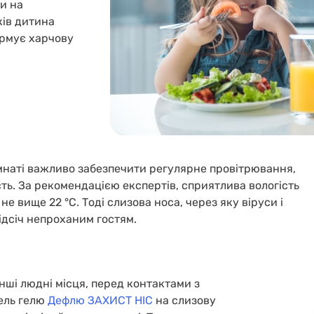
ки на
ків дитина
формує харчову
імнаті важливо забезпечити регулярне провітрювання,
ь. За рекомендацією експертів, сприятлива вологість
е вище 22 °С. Тоді слизова носа, через яку віруси і
ідсіч непроханим гостям.
інші людні місця, перед контактами з
пель гелю
Дефлю ЗАХИСТ НІС
на слизову