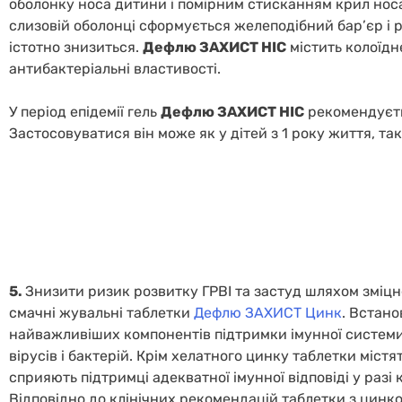
оболонку носа дитини і помірним стисканням крил носа 
слизовій оболонці сформується желеподібний бар’єр і р
істотно знизиться.
Дефлю ЗАХИСТ НІС
містить колоїдн
антибактеріальні властивості.
У період епідемії гель
Дефлю ЗАХИСТ НІС
рекомендуєть
Застосовуватися він може як у дітей з 1 року життя, так
5.
Знизити ризик розвитку ГРВІ та застуд шляхом зміц
смачні жувальні таблетки
Дефлю ЗАХИСТ Цинк
. Встано
найважливіших компонентів підтримки імунної системи 
вірусів і бактерій. Крім хелатного цинку таблетки містять
сприяють підтримці адекватної імунної відповіді у разі
Відповідно до клінічних рекомендацій таблетки з цинк