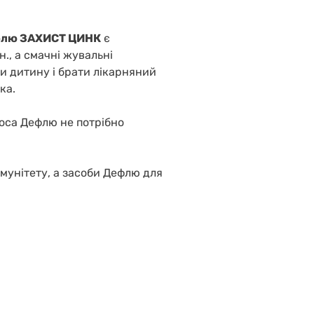
лю ЗАХИСТ ЦИНК
є
., а смачні жувальні
ти дитину і брати лікарняний
ка.
носа Дефлю не потрібно
 імунітету, а засоби Дефлю для