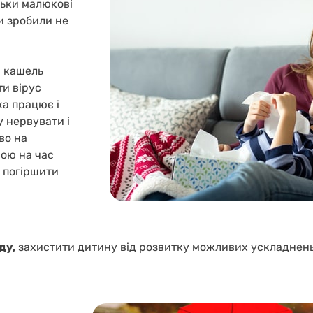
льки малюкові
ви зробили не
і кашель
ти вірус
ка працює і
 нервувати і
во на
ною на час
 погіршити
ду,
захистити дитину від розвитку можливих ускладнень 