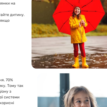
лянки на
тайте дитину.
, якщо
ня. 70%
ку. Тому так
іону з
ної системи
 корисні