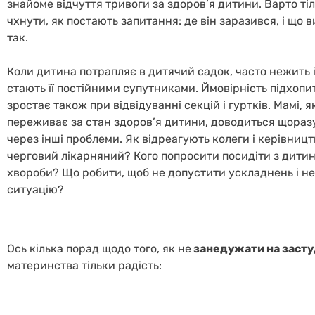
знайоме відчуття тривоги за здоров’я дитини. Варто ті
чхнути, як постають запитання: де він заразився, і що 
так.
Коли дитина потрапляє в дитячий садок, часто нежить 
стають її постійними супутниками. Ймовірність підхопи
зростає також при відвідуванні секцій і гуртків. Мамі, я
переживає за стан здоров’я дитини, доводиться щоразу
через інші проблеми. Як відреагують колеги і керівницт
черговий лікарняний? Кого попросити посидіти з дити
хвороби? Що робити, щоб не допустити ускладнень і не
ситуацію?
Ось кілька порад щодо того, як не
занедужати на засту
материнства тільки радість: