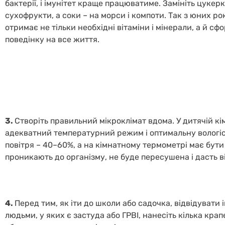
бактерії, і імунітет краще працюватиме. Замініть цукер
сухофрукти, а соки – на морси і компоти. Так з юних ро
отримає не тільки необхідні вітаміни і мінерали, а й с
поведінку на все життя.
3.
Створіть правильний мікроклімат вдома. У дитячій к
адекватний температурний режим і оптимальну вологіст
повітря – 40–60%, а на кімнатному термометрі має бути н
проникають до організму, не буде пересушена і дасть в
4.
Перед тим, як іти до школи або садочка, відвідувати 
людьми, у яких є застуда або ГРВІ, нанесіть кілька кра