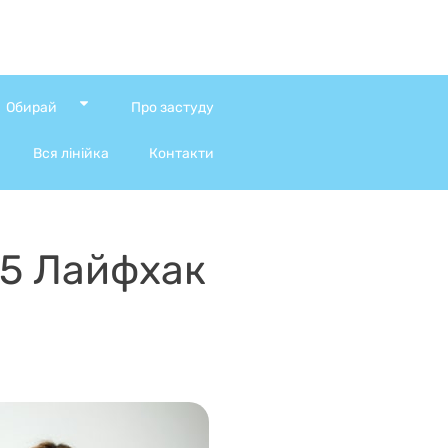
Обирай
Про застуду
Вся лінійка
Контакти
-5 Лайфхак