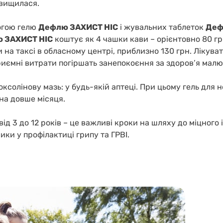
двищилася.
могою гелю
Дефлю ЗАХИСТ НІС
і жувальних таблеток
Деф
 ЗАХИСТ НІС
коштує як 4 чашки кави – орієнтовно 80 грн
и на таксі в обласному центрі, приблизно 130 грн. Лікува
риємні витрати погіршать занепокоєння за здоров’я малю
ксолінову мазь: у будь-якій аптеці. При цьому гель для 
на довше місяця.
 від 3 до 12 років – це важливі кроки на шляху до міцного
ники у профілактиці грипу та ГРВІ.