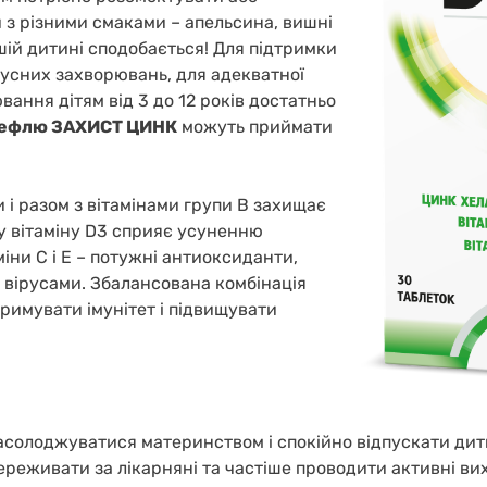
и з різними смаками – апельсина, вишні
шій дитині сподобається! Для підтримки
русних захворювань, для адекватної
вання дітям від 3 до 12 років достатньо
ефлю ЗАХИСТ ЦИНК
можуть приймати
 і разом з вітамінами групи B захищає
ту вітаміну D3 сприяє усуненню
іни С і Е – потужні антиоксиданти,
з вірусами. Збалансована комбінація
римувати імунітет і підвищувати
солоджуватися материнством і спокійно відпускати дит
реживати за лікарняні та частіше проводити активні вихі